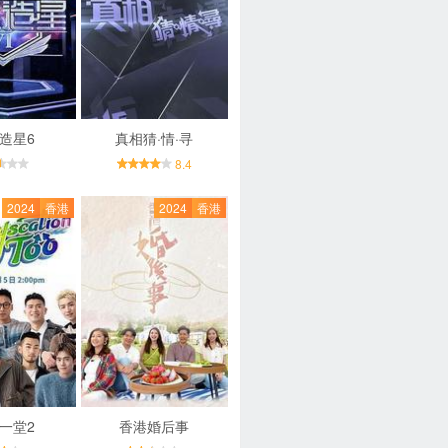
造星6
真相猜·情·寻
8.4
2024
香港
2024
香港
一堂2
香港婚后事