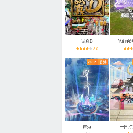
试真D
他们的
8.0
2025
香港
声秀
一日打