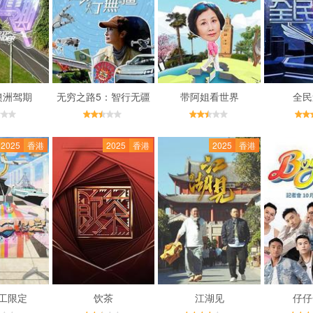
澳洲驾期
无穷之路5：智行无疆
带阿姐看世界
全民
2025
香港
2025
香港
2025
香港
工限定
饮茶
江湖见
仔仔