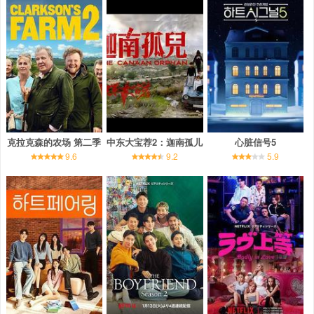
克拉克森的农场 第二季
中东大宝荐2：迦南孤儿
心脏信号5
9.6
9.2
5.9