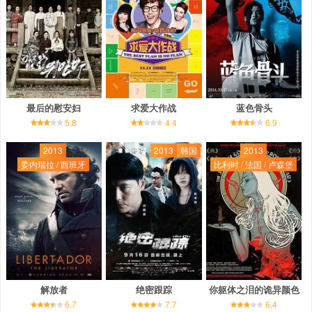
最后的慰安妇
求爱大作战
蓝色骨头
5.8
4.4
6.9
2013
2013
韩国
2013
委内瑞拉 / 西班牙
比利时 / 法国 / 卢森堡
解放者
绝密跟踪
你躯体之泪的诡异颜色
6.7
7.7
6.4