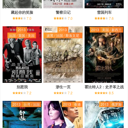
藏起你的笑脸
警察日记
雪国列车
7.0
7.0
7.6
2013
2013
2013
美国 / 新西兰
法国 / 英国 / 美国
波黑 / 法国 / 斯洛文尼
亚 / 意大利
别惹我
渺生一页
霍比特人2：史矛革之战
7.2
7.2
8.5
2013
台湾 / 法国
2013
香港
2013
俄罗斯