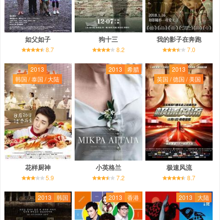
如父如子
狗十三
我的影子在奔跑
8.7
8.2
7.0
2013
2013
希腊
2013
韩国 / 泰国 / 大陆
英国 / 德国 / 美国
花样厨神
小英格兰
极速风流
5.9
7.2
8.7
2013
韩国
2013
香港
2013
大陆