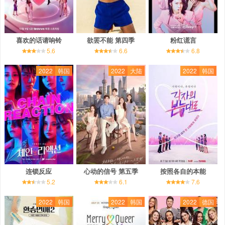
喜欢的话请响铃
欲罢不能 第四季
粉红谎言
5.6
6.6
6.8
2022
韩国
2022
大陆
2022
韩国
连锁反应
心动的信号 第五季
按照各自的本能
5.2
6.1
7.6
2022
韩国
2022
韩国
2022
德国