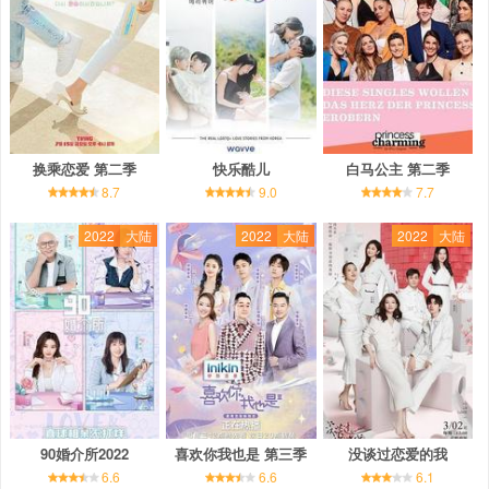
换乘恋爱 第二季
快乐酷儿
白马公主 第二季
8.7
9.0
7.7
2022
大陆
2022
大陆
2022
大陆
90婚介所2022
喜欢你我也是 第三季
没谈过恋爱的我
6.6
6.6
6.1