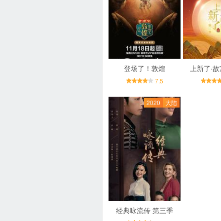
登场了！敦煌
上新了·故
7.5
2020
大陆
经典咏流传 第三季