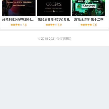
维多利亚的秘密2014时装秀
第86届奥斯卡颁奖典礼
流言终结者 第十二季
7.8
8.0
9.5
© 2018-2021
蛋蛋赞影院