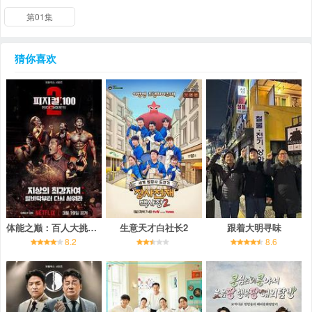
第01集
猜你喜欢
体能之巅：百人大挑战2 - 地下斗室
生意天才白社长2
跟着大明寻味
8.2
8.6