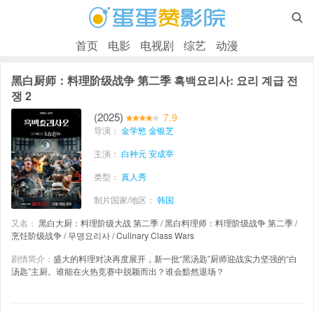

首页
电影
电视剧
综艺
动漫
黑白厨师：料理阶级战争 第二季 흑백요리사: 요리 계급 전
쟁 2
(2025)
7.9
导演：
金学慜
金银芝
主演：
白种元
安成宰
类型：
真人秀
制片国家/地区：
韩国
又名：
黑白大厨：料理阶级大战 第二季 / 黑白料理师：料理阶级战争 第二季 /
烹饪阶级战争 / 무명요리사 / Culinary Class Wars
剧情简介：
盛大的料理对决再度展开，新一批“黑汤匙”厨师迎战实力坚强的“白
汤匙”主厨。谁能在火热竞赛中脱颖而出？谁会黯然退场？