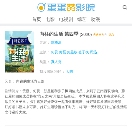

首页
电影
电视剧
综艺
动漫
向往的生活 第四季
(2020)
6.9
导演：
陈格洲
主演：
何炅
黄磊
彭昱畅
张子枫
周迅
类型：
真人秀
制片国家/地区：
大陆
又名：
向往的生活彩云篇
剧情简介：
黄磊、何炅、彭昱畅和张子枫四位成员，来到了云南西双版纳。蘑
菇屋的四位成员将在“彩云之南”开始全新生活。 本季蘑菇屋四人将在这平凡又
珍贵的日子里，携手嘉宾好好吃饭一起看炊烟蒸腾、好好锻炼放眼田园美景、
好好读书愿未来可期、好好生活珍惜当下时光，将“每一天都要好好过”的生活理
念传递给大家。