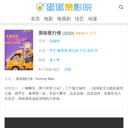

首页
电影
电视剧
综艺
动漫
美味夜行侠
(2020)
6.5
导演：
范丽明
主演：
尹正
秦霄贤
周九良
于正
徐艺洋
类型：
真人秀
制片国家/地区：
大陆
又名：
美味独行侠 / Yummy Man
剧情简介：
一辆餐车，两个经营“小白”，三个魅力城市，一段奇妙又治愈的夜宵
之旅，跟尹正，秦霄贤一起，开起小餐车，边走边做，边走边吃，笑看街头人
生百态，体味柴米油盐浸泡的小幸福。