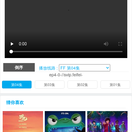
倒序
播放线路 :
ep4-0-//svip.feifei-
第04集
第03集
第02集
第01集
猜你喜欢