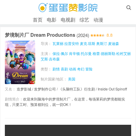

首页
电影
电视剧
综艺
动漫
梦境制片厂 Dream Productions
(2024)
8.8
导演：
瓦莱丽·拉普安特
麦克·琼斯
奥斯汀·麦迪森
主演：
保拉·佩尔
肯辛顿·托尔曼
格蕾·德丽斯勒
松村艾丽
艾斯·吉布森
类型：
剧情
喜剧
动画
奇幻
冒险
制片国家/地区：
美国
又名：
造梦影城 / 发梦制作公司 / 《头脑特工队》衍生剧 / Inside Out Spinoff
剧情简介：
欢迎来到脑海中的梦境制片厂，在这里，每场莱莉的梦境都能实
现，只要工时、预算都到位，就一切OK！