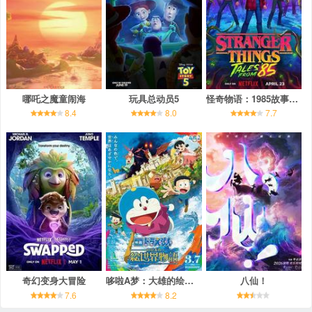
哪吒之魔童闹海
玩具总动员5
怪奇物语：1985故事集 第一季
8.4
8.0
7.7
奇幻变身大冒险
哆啦A梦：大雄的绘画奇遇记
八仙！
7.6
8.2