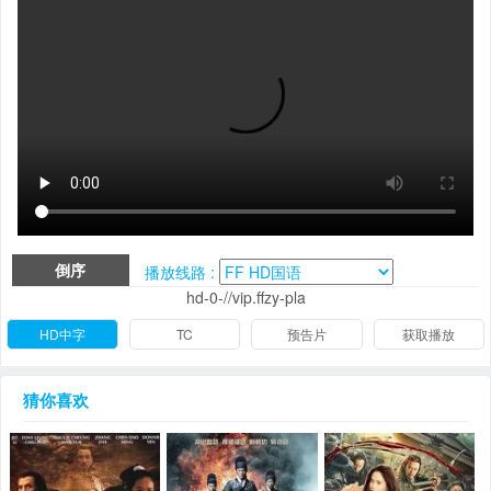
倒序
播放线路 :
hd-0-//vip.ffzy-pla
HD中字
TC
预告片
获取播放
猜你喜欢