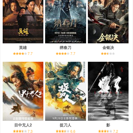
英雄
绣春刀
金银决
7.7
7.7
目中无人2
捉刀人
影
7.3
6.6
7.2