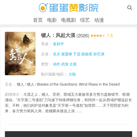

首页
电影
电视剧
综艺
动漫
镖人：风起大漠
(2026)
7.5
导演：
袁和平
主演：
吴京
谢霆锋
于适
陈丽君
孙艺洲
类型：
动作
武侠
古装
制片国家/地区：
大陆
又名：
镖人 / 镖人 / Blades of the Guardians: Wind Rises in the Desert
剧情简介：
大漠之上，镖人、官府、西域五大家族等多方势力盘根错节、暗潮
涌动。“天字第二号逃犯”刀马接下特殊押镖任务，和同伴一起从西域护镖远赴长
安。不料，他们的护送对象竟是“天字第一号逃犯”知世郎……天下熙熙皆为利
来，各方势力闻风入局，抢镖厮杀接连上演……