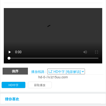
倒序
播放线路 :
hd-0-//v.lz15uu.com
HD中字
获取播放
猜你喜欢