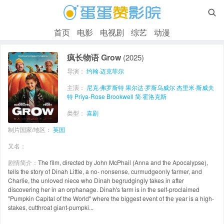

首页
电影
电视剧
综艺
动漫
疯长物语 Grow
(2025)
导演：
约翰·迈克菲尔
主演：
尼克·弗罗斯特
果尔达·罗斯乌威尔
杰里米·斯威夫
特
Priya-Rose Brookwell
简·霍洛克斯
类型：
喜剧
制片国家/地区：
英国
又名：
剧情简介：
The film, directed by John McPhail (Anna and the Apocalypse),
tells the story of Dinah Little, a no- nonsense, curmudgeonly farmer, and
Charlie, the unloved niece who Dinah begrudgingly takes in after
discovering her in an orphanage. Dinah's farm is in the self-proclaimed
"Pumpkin Capital of the World" where the biggest event of the year is a high-
stakes, cutthroat giant-pumpki...