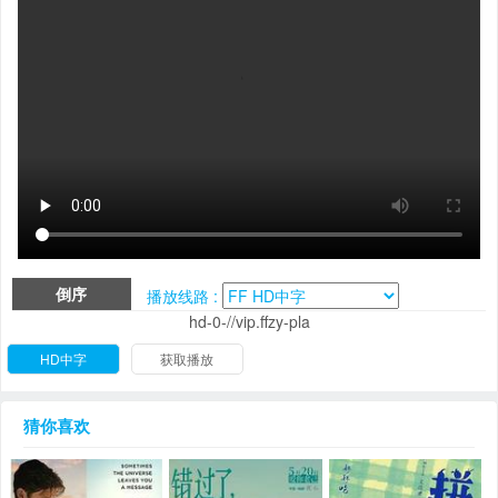
倒序
播放线路 :
hd-0-//vip.ffzy-pla
HD中字
获取播放
猜你喜欢