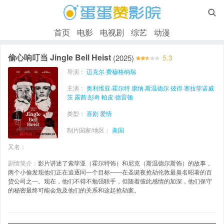

首页
电影
电视剧
综艺
动漫
偷心响叮当 Jingle Bell Heist
(2025)
5.3
导演：
迈克尔·费穆格纳瑞
主演：
奥利维亚·霍尔特
康纳·斯温德尔
彼得·塞拉菲诺威
茨
露茜·彭奇
帕皮·德雷顿
类型：
喜剧
爱情
制片国家/地区：
美国
又名：
剧情简介：
影片讲述了索菲亚（霍尔特饰）和尼克（斯温德尔斯饰）的故事，
两个小偷发现他们正在追逐同一个目标——在圣诞夜抢劫伦敦最臭名昭著的百
货公司之一。现在，他们不得不勉强联手，但随着彼此感情的加深，他们保守
的秘密最终可能会危及他们的关系和这起抢劫案。