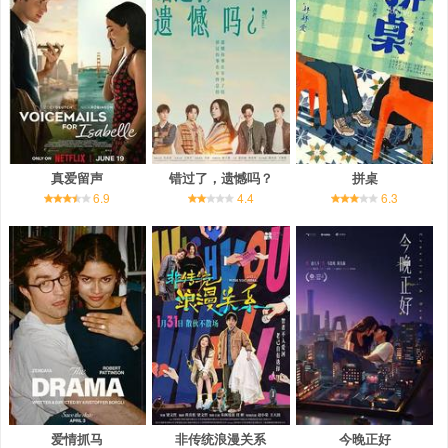
真爱留声
错过了，遗憾吗？
拼桌
6.9
4.4
6.3
爱情抓马
非传统浪漫关系
今晚正好