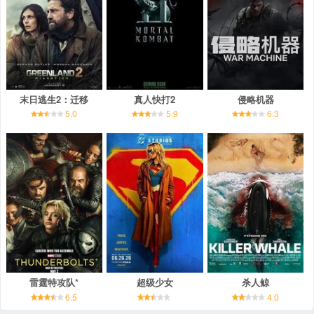
末日逃生2：迁移
真人快打2
侵略机器
5.0
5.9
6.3
雷霆特攻队*
超级少女
杀人鲸
6.5
4.0