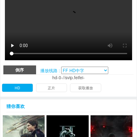
倒序
播放线路 :
hd-0-//svip.feifei-
HD
正片
获取播放
猜你喜欢