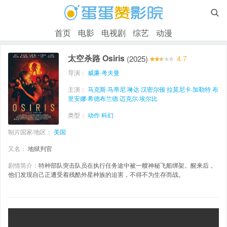

首页
电影
电视剧
综艺
动漫
太空杀路 Osiris
(2025)
4.7
导演：
威廉·考夫曼
主演：
马克斯·马蒂尼
琳达·汉密尔顿
拉莫尼卡·加勒特
布
里安娜·希德布兰德
迈克尔·埃尔比
类型：
动作
科幻
制片国家/地区：
美国
又名：
地狱判官
剧情简介：
特种部队突击队员在执行任务途中被一艘神秘飞船绑架。醒来后，
他们发现自己正遭受着残酷外星种族的迫害，不得不为生存而战。