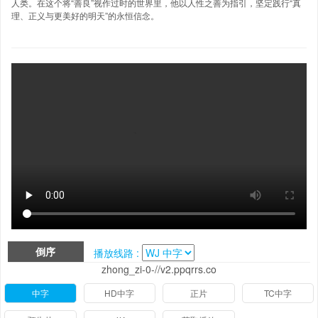
人类。在这个将“善良”视作过时的世界里，他以人性之善为指引，坚定践行“真
理、正义与更美好的明天”的永恒信念。
倒序
播放线路 :
zhong_zi-0-//v2.ppqrrs.co
中字
HD中字
正片
TC中字