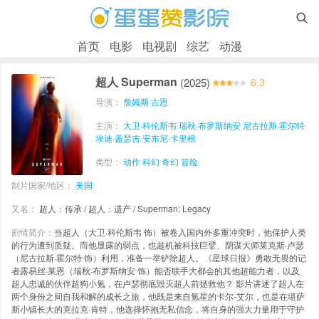

首页
电影
电视剧
综艺
动漫
超人 Superman
(2025)
6.3
导演：
詹姆斯·古恩
主演：
大卫·科伦斯韦
瑞秋·布罗斯纳安
尼古拉斯·霍尔特
埃迪·盖瑟吉
安东尼·卡里根
类型：
动作
科幻
奇幻
冒险
制片国家/地区：
美国
又名：
超人：传承 / 超人：遗产 / Superman: Legacy
剧情简介：
当超人（大卫·科伦斯韦 饰）被卷入国内外多重冲突时，他保护人类
的行为遭到质疑。而他显露的弱点，也趁机被科技巨擘、阴谋大师莱克斯·卢瑟
（尼古拉斯·霍尔特 饰）利用，准备一举铲除超人。《星球日报》勇敢无畏的记
者露易丝·莱恩（瑞秋·布罗斯纳安 饰）能否联手大都会的其他超能力者，以及
超人忠诚的伙伴超狗小氪，在卢瑟彻底毁灭超人前拯救他？ 影片讲述了超人在
两个身份之间自我和解的成长之旅，他既是来自氪星的卡尔-艾尔，也是在堪萨
斯小镇长大的克拉克·肯特，他选择怀抱无私信念，将自身的强大力量用于守护