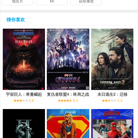
预告片
4K
获取播放
猜你喜欢
宇宙巨人：希曼崛起
复仇者联盟4：终局之战
末日逃生2：迁移
5.8
8.5
5.0