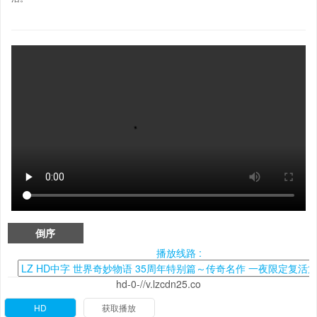
倒序
播放线路 :
hd-0-//v.lzcdn25.co
HD
获取播放