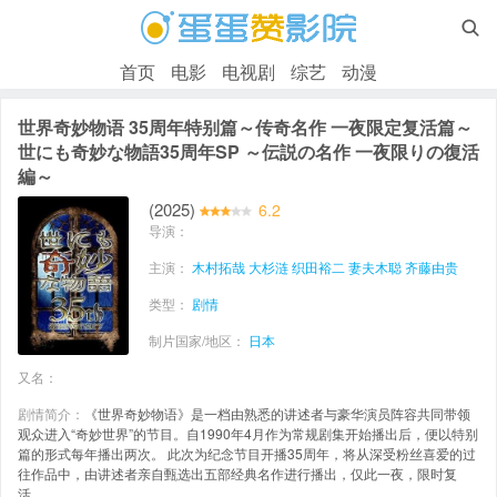

首页
电影
电视剧
综艺
动漫
世界奇妙物语 35周年特别篇～传奇名作 一夜限定复活篇～
世にも奇妙な物語35周年SP ～伝説の名作 一夜限りの復活
編～
(2025)
6.2
导演：
主演：
木村拓哉
大杉涟
织田裕二
妻夫木聪
齐藤由贵
类型：
剧情
制片国家/地区：
日本
又名：
剧情简介：
《世界奇妙物语》是一档由熟悉的讲述者与豪华演员阵容共同带领
观众进入“奇妙世界”的节目。自1990年4月作为常规剧集开始播出后，便以特别
篇的形式每年播出两次。 此次为纪念节目开播35周年，将从深受粉丝喜爱的过
往作品中，由讲述者亲自甄选出五部经典名作进行播出，仅此一夜，限时复
活。