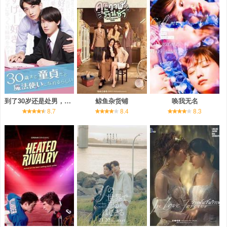
到了30岁还是处男，似乎会变成魔法师
鲸鱼杂货铺
唤我无名
8.7
8.4
8.3