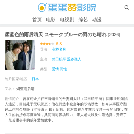

首页
电影
电视剧
综艺
动漫
雾蓝色的雨后晴天 スモークブルーの雨のち晴れ
(2026)
6.8
导演：
高桥名月
主演：
武田航平
涩谷谦人
类型：
爱情
同性
制片国家/地区：
日本
又名：
烟蓝雨后晴
剧情简介：
曾在药企担任王牌销售的吾妻朔太郎（武田航平 饰）因事业瓶颈陷
入迷茫，目前处于无职状态；他在偶然中被当年的职场劲敌、如今从事医疗翻
译工作的久慈静（涩谷谦人 饰）所救。这对曾在八年前共度过一夜的旧友，在
人生的转折点再度重逢，共同面对职场压力、亲人老去以及生活选择，开启了
一段苦甜参半的成年爱情故事。