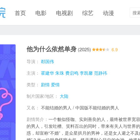
首页
电影
电视剧
综艺
动漫
他为什么依然单身
(2025)
6.9
导演：
郄国伟
主演：
霍建华
朱珠
费启鸣
李凯馨
范静祎
类型：
剧情
爱情
制片国家/地区：
大陆
又名：
不能结婚的男人 / 中国版不能结婚的男人
剧情简介：
一个貌似怪咖、实则善良的人，最终被世界宽
的男人，引发吐槽、笑料百出的同时，带来有关人与世界
惑，却宣称“不婚”，是众星拱月的男神，还是女人避之不及
婚”？当一位独身怪癖大叔，终于遇到心目中的女神，他将