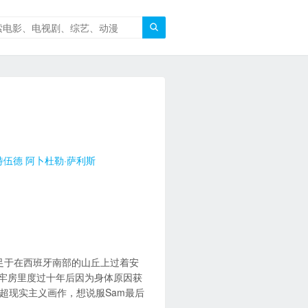

特伍德
阿卜杜勒·萨利斯
）一直满足于在西班牙南部的山丘上过着安
班牙的牢房里度过十年后因为身体原因获
的超现实主义画作，想说服Sam最后