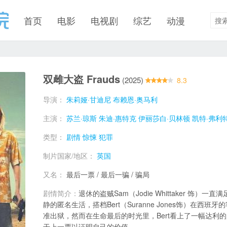
首页
电影
电视剧
综艺
动漫
双雌大盗 Frauds
(2025)
8.3
导演：
朱莉娅·甘迪尼
布赖恩·奥马利
主演：
苏兰·琼斯
朱迪·惠特克
伊丽莎白·贝林顿
凯特·弗利
类型：
剧情
惊悚
犯罪
制片国家/地区：
英国
又名：
最后一票 / 最后一骗 / 骗局
剧情简介：
退休的盗贼Sam（Jodie Whittaker 饰
静的匿名生活，搭档Bert（Suranne Jones饰）在西
准出狱，然而在生命最后的时光里，Bert看上了一幅达利
干上一票以证明自己的价值。