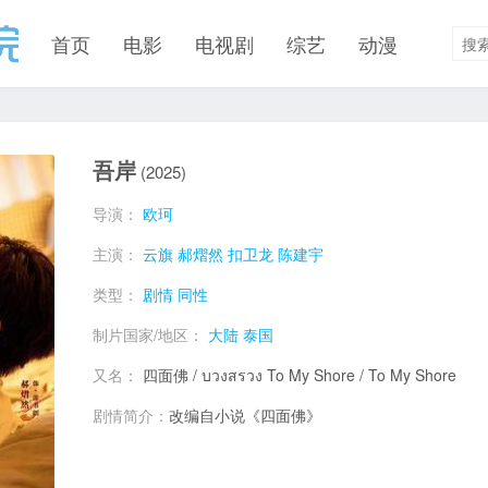
首页
电影
电视剧
综艺
动漫
吾岸
(2025)
导演：
欧珂
主演：
云旗
郝熠然
扣卫龙
陈建宇
类型：
剧情
同性
制片国家/地区：
大陆
泰国
又名：
四面佛 / บวงสรวง To My Shore / To My Shore
剧情简介：
改编自小说《四面佛》