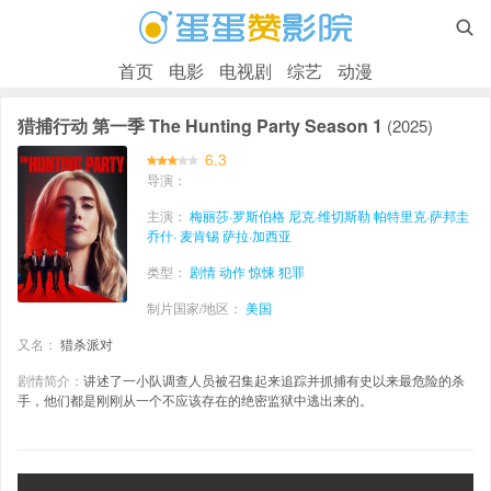

首页
电影
电视剧
综艺
动漫
猎捕行动 第一季 The Hunting Party Season 1
(2025)
6.3
导演：
主演：
梅丽莎·罗斯伯格
尼克·维切斯勒
帕特里克·萨邦圭
乔什· 麦肯锡
萨拉·加西亚
类型：
剧情
动作
惊悚
犯罪
制片国家/地区：
美国
又名：
猎杀派对
剧情简介：
讲述了一小队调查人员被召集起来追踪并抓捕有史以来最危险的杀
手，他们都是刚刚从一个不应该存在的绝密监狱中逃出来的。