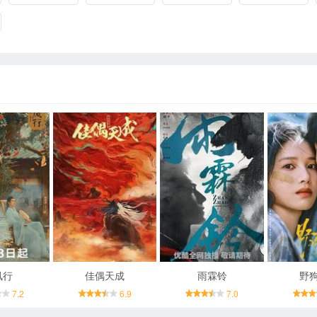
凤行
佳偶天成
雨霖铃
野
7.2
6.9
7.0