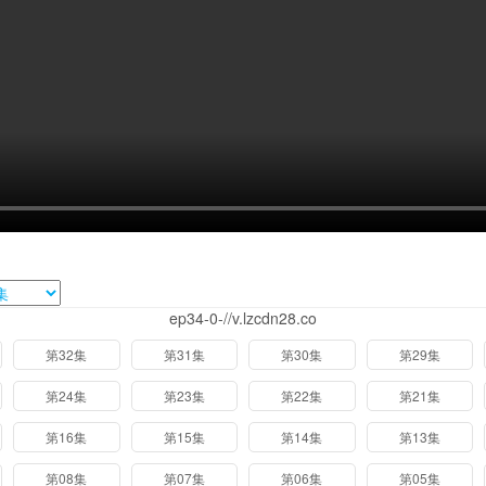
ep34-0-//v.lzcdn28.co
第32集
第31集
第30集
第29集
第24集
第23集
第22集
第21集
第16集
第15集
第14集
第13集
第08集
第07集
第06集
第05集