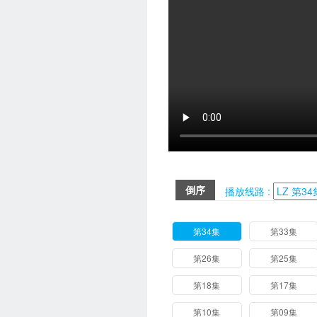
倒序
播放线路 :
第34集
第33集
第26集
第25集
第18集
第17集
第10集
第09集