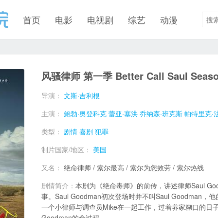
首页
电影
电视剧
综艺
动漫
风骚律师 第一季 Better Call Saul Seaso
导演：
文斯·吉利根
主演：
鲍勃·奥登科克
蕾亚·塞洪
乔纳森·班克斯
帕特里克·
类型：
剧情
喜剧
犯罪
制片国家/地区：
美国
又名：
绝命律师 / 索尔最高 / 索尔为您效劳 / 索尔热线
剧情简介：
本剧为《绝命毒师》的前传，讲述律师Saul G
事。Saul Goodman初次登场时并不叫Saul Goodman，他
一个小律师与调查员Mike在一起工作，过着养家糊口的日子。
Goodman的全过程。