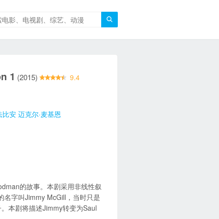

n 1
(2015)
9.4
法比安
迈克尔·麦基恩
oodman的故事。本剧采用非线性叙
的名字叫Jimmy McGill，当时只是
本剧将描述Jimmy转变为Saul