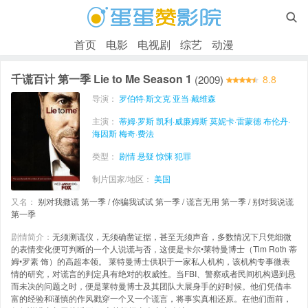

首页
电影
电视剧
综艺
动漫
千谎百计 第一季 Lie to Me Season 1
(2009)
8.8
导演：
罗伯特·斯文克
亚当·戴维森
主演：
蒂姆·罗斯
凯利·威廉姆斯
莫妮卡·雷蒙德
布伦丹·
海因斯
梅奇·费法
类型：
剧情
悬疑
惊悚
犯罪
制片国家/地区：
美国
又名：
别对我撒谎 第一季 / 你骗我试试 第一季 / 谎言无用 第一季 / 别对我说谎
第一季
剧情简介：
无须测谎仪，无须确凿证据，甚至无须声音，多数情况下只凭细微
的表情变化便可判断的一个人说谎与否，这便是卡尔•莱特曼博士（Tim Roth 蒂
姆•罗素 饰）的高超本领。 莱特曼博士供职于一家私人机构，该机构专事微表
情的研究，对谎言的判定具有绝对的权威性。当FBI、警察或者民间机构遇到悬
而未决的问题之时，便是莱特曼博士及其团队大展身手的好时候。他们凭借丰
富的经验和谨慎的作风戳穿一个又一个谎言，将事实真相还原。在他们面前，