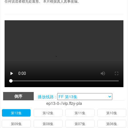
任何说谎者都无处遁形。 本片根据真人真事改编。
倒序
播放线路 :
ep13-0-//vip.ffzy-pla
第13集
第12集
第11集
第10集
第09集
第08集
第07集
第06集