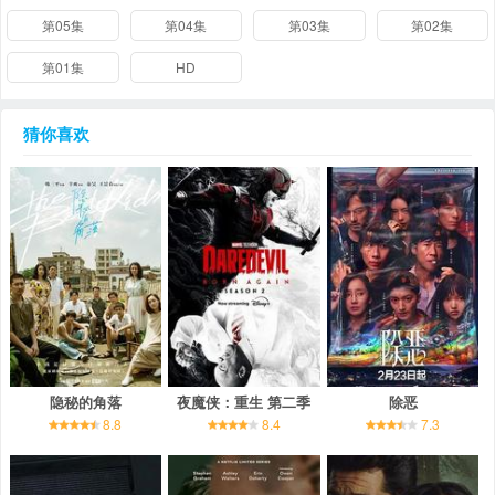
第05集
第04集
第03集
第02集
第01集
HD
猜你喜欢
隐秘的角落
夜魔侠：重生 第二季
除恶
8.8
8.4
7.3